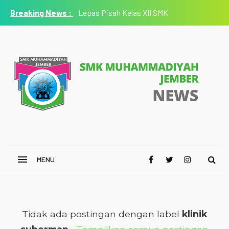
Lepas Pisah Kelas XII SMK
Muhammadiyah Jember 2025/2026 Berlangsung Haru,
Sekolah Titip Pesan Jaga Nama Baik Almamater
Tidak ada postingan dengan label
klinik