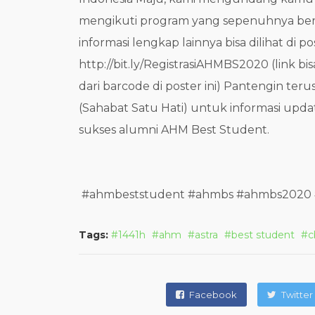
mengikuti program yang sepenuhnya berk
informasi lengkap lainnya bisa dilihat di p
http://bit.ly/RegistrasiAHMBS2020 (link bi
dari barcode di poster ini) Pantengin ter
(Sahabat Satu Hati) untuk informasi upd
sukses alumni AHM Best Student.
#ahmbeststudent #ahmbs #ahmbs2020 #
Tags:
1441h
ahm
astra
best student
c
Facebook
Twitter