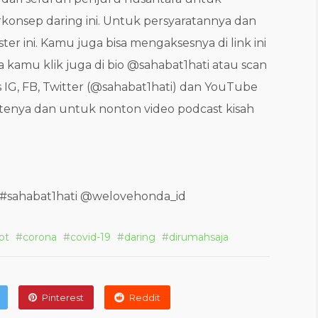
onsep daring ini. Untuk persyaratannya dan
oster ini. Kamu juga bisa mengaksesnya di link ini
sa kamu klik juga di bio @sahabat1hati atau scan
us IG, FB, Twitter (@sahabat1hati) dan YouTube
atenya dan untuk nonton video podcast kisah
sahabat1hati @welovehonda_id
bt
corona
covid-19
daring
dirumahsaja
Pinterest
Reddit