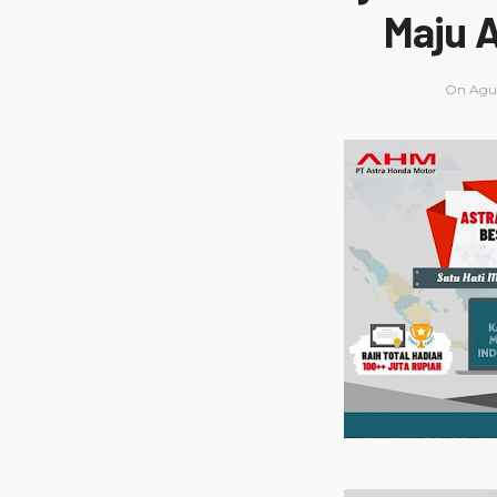
Maju 
On
Agus