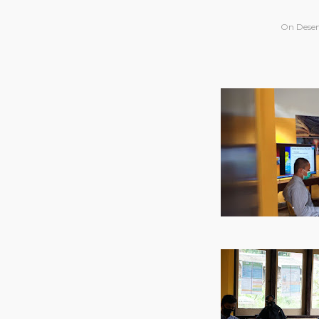
On
Desem